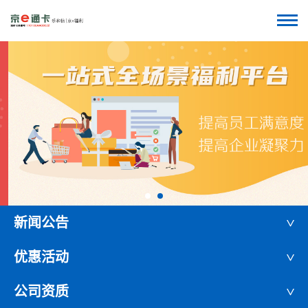
新闻公告
优惠活动
公司资质